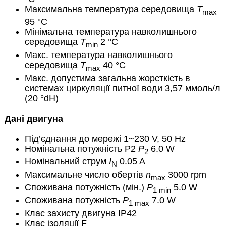
Максимальна температура середовища
T
max
95 °C
Мінімальна температура навколишнього
середовища
T
2 °C
min
Макс. температура навколишнього
середовища
T
40 °C
max
Макс. допустима загальна жорсткість в
системах циркуляції питної води 3,57 ммоль/л
(20 °dH)
Дані двигуна
Під’єднання до мережі 1~230 V, 50 Hz
Номінальна потужність Р2
P
6.0 W
2
Номінальний струм
I
0.05 A
N
Максимальне число обертів
n
3000 rpm
max
Споживана потужність (мін.)
P
5.0 W
1 min
Споживана потужність
P
7.0 W
1 max
Клас захисту двигуна IP42
Клас ізоляції F