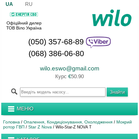
UA
RU
Офіційний дилер
ТОВ Віло Україна
(050) 357-68-89
(068) 386-06-80
wilo.eswo@gmail.com
Курс
€
50.90
МЕНЮ
Головна
Опалення, Кондиціонування, Охолодження
Мокрий
/
/
ротор ГВП
Star Z Nova
/
/
Wilo-Star-Z NOVA T