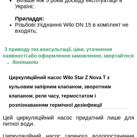
Більше ніж 5 років досвіду експлуатації в
Україні;
Приладдя:
Різьбові з'єднання Wilo DN 15 в комплект не
входять;
З приводу тех.консультації, ціни,
уточнення
наявності або оформлення замовлення, звертайтеся
→
Контакти
Циркуляційний насос Wilo
Star
Z
Nova
T з
кульовим запірним клапаном, зворотним
клапаном, реле часу, термостатом і
розпізнаванням термічної дезінфекції
Цей циркуляційний насос придатний лише для
питної води.
Циркуляційний насос гарячого водопостачання