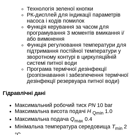
Технологія зеленої кнопки
РК-дисплей для індикації параметрів
насоса і кодів помилок
Функція керування за часом для
програмування 3 моментів вмикання і/
або вимкнення
Функція регулювання температури для
підтримання постійної температури у
зворотному контурі в циркуляційній
системі питної води
Програма термічної дезінфекції
(розпізнавання і забезпечення термічної
дезінфекції резервуара питної води)
Гідравлічні дані
Максимальний робочий тиск
PN
10 bar
Максимальна висота подачі
H
1.0
Qmin
Максимальна подача
Q
0.4
max
Мінімальна температура середовища
T
2
min
°C