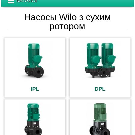
КАТАЛОГ
Насосы Wilo з сухим
ротором
IPL
DPL