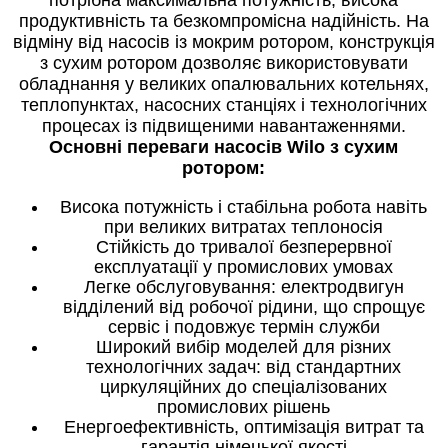
продуктивність та безкомпромісна надійність. На
відміну від насосів із мокрим ротором, конструкція
з сухим ротором дозволяє використовувати
обладнання у великих опалювальних котельнях,
теплопунктах, насосних станціях і технологічних
процесах із підвищеними навантаженнями.
Основні переваги насосів Wilo з сухим
ротором:
Висока потужність і стабільна робота навіть
при великих витратах теплоносія
Стійкість до тривалої безперервної
експлуатації у промислових умовах
Легке обслуговування: електродвигун
відділений від робочої рідини, що спрощує
сервіс і подовжує термін служби
Широкий вибір моделей для різних
технологічних задач: від стандартних
циркуляційних до спеціалізованих
промислових рішень
Енергоефективність, оптимізація витрат та
гарантія німецької якості