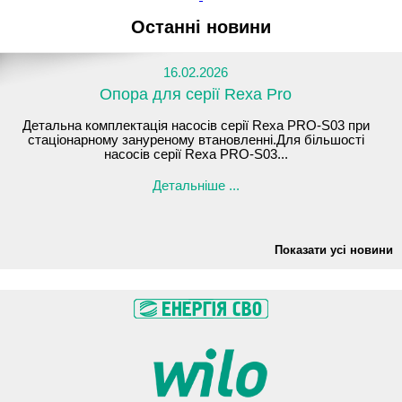
Останні новини
16.02.2026
Опора для серії Rexa Pro
Детальна комплектація насосів серії Rexa PRO-S03 при
стаціонарному зануреному втановленні.Для більшості
насосів серії Rexa PRO-S03...
Детальніше ...
Показати усі новини