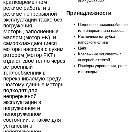
обслуживанию
кратковременном
режиме работы и в
Принадлежности
режиме непрерывной
эксплуатации также без
Подвесное приспособление
погружения.
или опорная лапа насоса
Моторы, заполненные
Различные патрубки
маслом (мотор FK), и
напорного слива
самоохлаждающиеся
Цепи
моторы насосов с сухим
Крепежные комплекты с
ротором (мотор FKT)
анкерной стяжкой
отдают свое тепло через
Приборы управления, реле
встроенный
и штекеры
теплообменник в
перекачиваемую среду.
Поэтому данные моторы
подходят для
непрерывной
эксплуатации в
погруженном и
непогруженном
состоянии, а также для
установки в
непогруженном