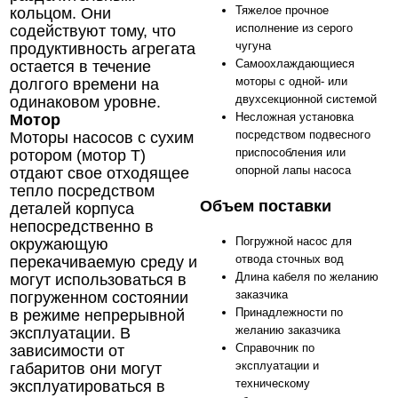
Тяжелое прочное
кольцом. Они
исполнение из серого
содействуют тому, что
чугуна
продуктивность агрегата
Самоохлаждающиеся
остается в течение
моторы с одной- или
долгого времени на
двухсекционной системой
одинаковом уровне.
Несложная установка
Мотор
посредством подвесного
Моторы насосов с сухим
приспособления или
ротором (мотор T)
опорной лапы насоса
отдают свое отходящее
тепло посредством
Объем поставки
деталей корпуса
непосредственно в
Погружной насос для
окружающую
отвода сточных вод
перекачиваемую среду и
Длина кабеля по желанию
могут использоваться в
заказчика
погруженном состоянии
Принадлежности по
в режиме непрерывной
желанию заказчика
эксплуатации. В
Справочник по
зависимости от
эксплуатации и
габаритов они могут
техническому
эксплуатироваться в