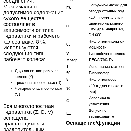
соединения.
Погружной насос для
Максимально
FA
отвода сточных вод
допустимое содержание
x10 = номинальный
сухого вещества
диаметр напорного
составляет в
60
штуцера, например,
зависимости от типа
DN 600
гидравлики и рабочего
колеса макс. 8 %.
Число номинальной
83
Используются
мощности
следующие типы
V
Тип рабочего колеса
рабочего колеса:
Мотор:
T 56-8/70G Ex
T
Исполнение мотора
Двухлопастное рабочее
56
Типоразмер
колесо (Z)
8
Число полюсов
Трехлопастное колесо (D)
x10 = длина пакета
Четырехлопастное колесо
70
[мм]
(V)
Исполнение
G
уплотнения
Вся многолопостная
Допуск по
гидравлика (Z, D, V)
Ex
взрывозащите
оснащена
Оснащение/функции
вращающимся и
разделительным