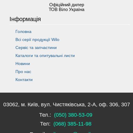
Офіційний дилер
ТОВ Віло Україна
Інформація
Головна
Всі серії продукції Wilo
Сервіс та запчастини
Каталоги та опитувальні листи
Новини
Про нас
Контакти
03062, м. Київ, вул. Чистяківська, 2-А, оф. 306, 307
Тел.:
(050) 380-53-09
Тел:
(068) 385-11-98