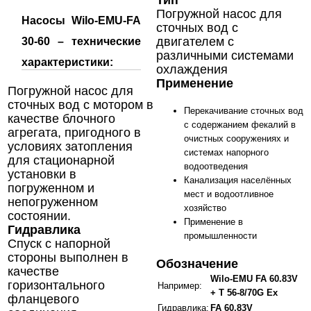
Тип
Погружной насос для
Насосы Wilo-EMU-FA
сточных вод с
двигателем с
30-60 – технические
различными системами
характеристики:
охлаждения
Применение
Погружной насос для
сточных вод с мотором в
Перекачивание сточных вод
качестве блочного
с содержанием фекалий в
агрегата, пригодного в
очистных сооружениях и
условиях затопления
системах напорного
для стационарной
водоотведения
установки в
Канализация населённых
погруженном и
мест и водоотливное
непогруженном
хозяйство
состоянии.
Применение в
Гидравлика
промышленности
Спуск с напорной
стороны выполнен в
Обозначение
качестве
Wilo-EMU FA 60.83V
горизонтального
Например:
+ T 56-8/70G Ex
фланцевого
Гидравлика:
FA 60.83V