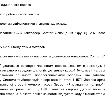
й одинарного насоса
дало робочих коліс насоса
рцевими ущільненнями у вигляді картриджа
ювання; CC = контролер Comfort Оснащення / функції 2-6 насос
ix V 52 зі стандартним мотором
а система управління насосом за допомогою контролера Comfort 
 додатково оснащені частотним перетворювачем в розподільній
качуваного середовища, стійкі до впливу корозії Фундаментна рам
ьованими по висоті вібропоглинаючими опорами, що забезпе
у Система трубопроводів з нержавіючої сталі 1.4571 Запірна арма
 напірної стороні кожного насоса Зворотний клапан на напірної 
ний напірний бак 8 л, PN16, напірна сторона Датчик тиску, н
на сторона В якості опції з захистом від сухого ходу з манометро