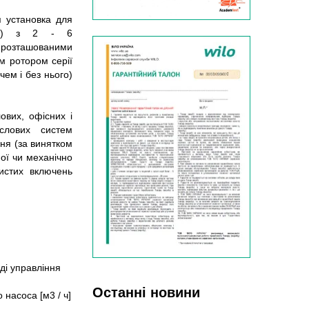
я установка для
чий) з 2 - 6
 розташованими
м ротором серії
ем і без нього)
ових, офісних і
ислових систем
ня (за винятком
ної чи механічно
истих включень
ді управління
Останні новини
 насоса [м3 / ч]