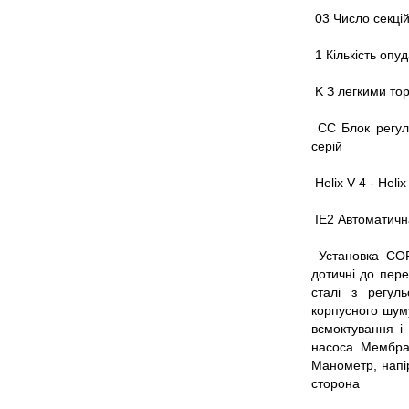
03 Число секці
1 Кількість опу
K З легкими то
CC Блок регул
серій
Helix V 4 - Hel
IE2 Автоматичн
Установка COR
дотичні до пере
сталі з регул
корпусного шум
всмоктування і
насоса Мембран
Манометр, напір
сторона