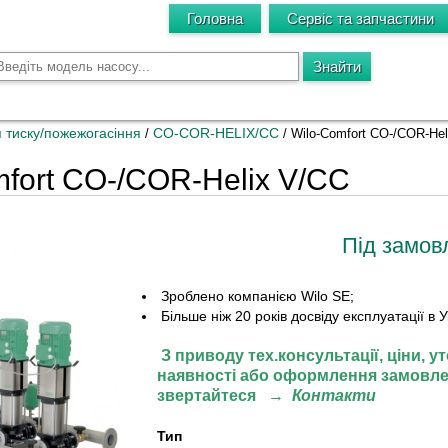
Головна
Сервіс та запчастини
я тиску/пожежогасіння
CO-COR-HELIX/CC
/
/
Wilo-Comfort CO-/COR-Hel
fort CO-/COR-Helix V/CC
Під замов
Зроблено компанією Wilo SE;
Більше ніж 20 років досвіду експлуатації в У
З приводу тех.консультації, ціни,
ут
наявності або оформлення замовле
звертайтеся
→
Контакти
Тип