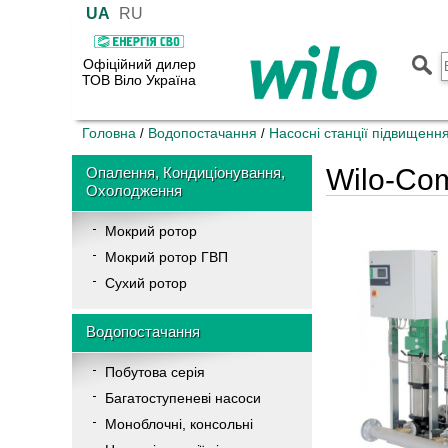
UA
RU
Офіційний дилер
ТОВ Віло Україна
Головна
Водопостачання
Насосні станції підвищенн
/
/
Wilo-Com
Опалення, Кондиціонування,
Охолодження
Мокрий ротор
Мокрий ротор ГВП
Сухий ротор
Водопостачання
Побутова серія
Багатоступеневі насоси
Моноблочні, консольні