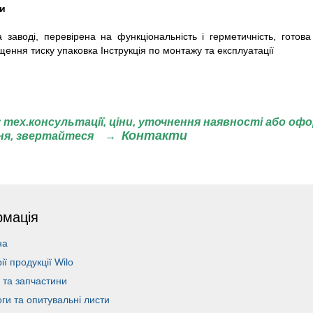
ки
 заводі, перевірена на функціональність і герметичність, готова
щення тиску упаковка Інструкція по монтажу та експлуатації
 тех.консультації, ціни,
уточнення наявності або оф
Контакти
ня, звертайтеся
→
рмація
на
рії продукції Wilo
 та запчастини
ги та опитувальні листи