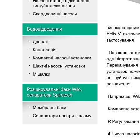
Насосні станції підвищення
тиску/пожежогасіння
Свердловинні насоси
високонапірними
Водовідведення
Helix V, включа
застосування
Дренаж
Каналізація
Повністю авто
Компактні насосні установки
адміністратив
Перекачування п
Шахтні насосні установки
установок пожеж
Мішалки
не руйнує вико
позначення
Розширувальні баки Wilo,
сепаратори Spirotech
Наприклад: Wil
Мембранні баки
Компактна уста
Cепаратори повітря і шламу
R Регулювання 
4 Число насосів