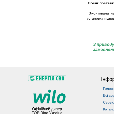
Обсяг постав
Змонтована на
установка підви
З приводу
замовлен
Інфо
Голов
Всі се
Сервіс
Офіційний дилер
Катало
ТОВ Віло Україна