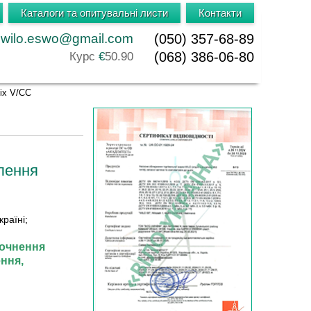
Каталоги та опитувальні листи
Контакти
wilo.eswo@gmail.com
(050) 357-68-89
(068) 386-06-80
Курс
€
50.90
ix V/CC
лення
країні;
очнення
ння,