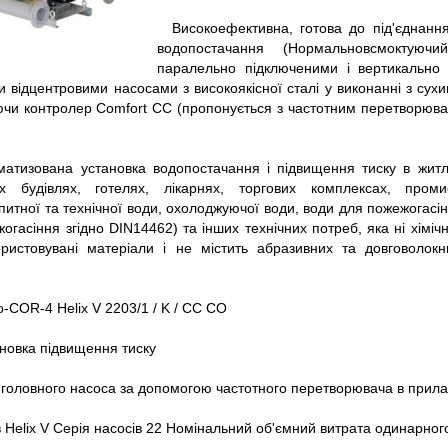
Високоефективна, готова до під'єднанн
водопостачання (Нормальновсмоктую
паралельно підключеними і вертикально
 відцентровими насосами з високоякісної сталі у виконанні з сухи
ючи контролер Comfort CC (пропонується з частотним перетворювач
матизована установка водопостачання і підвищення тиску в житл
них будівлях, готелях, лікарнях, торгових комплексах, пром
итної та технічної води, охолоджуючої води, води для пожежогасін
огасіння згідно DIN14462) та інших технічних потреб, яка ні хіміч
ристовувані матеріали і не містить абразивних та довговолокн
o-COR-4 Helix V 2203/1 / K / CC CO
новка підвищення тиску
головного насоса за допомогою частотного перетворювача в прила
 Helix V Серія насосів 22 Номінальний об'ємний витрата одинарного