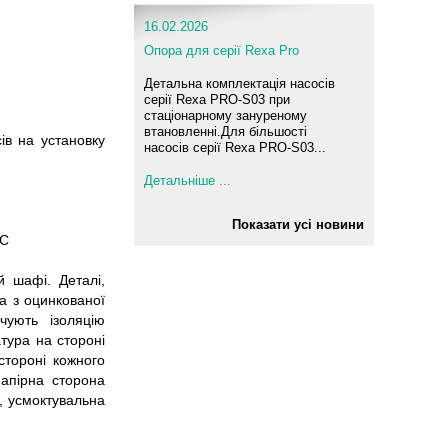
16.02.2026
Опора для серії Rexa Pro
Детальна комплектація насосів
серії Rexa PRO-S03 при
стаціонарному зануреному
втановленні.Для більшості
ів на установку
насосів серії Rexa PRO-S03...
Детальніше ...
Показати усі новини
CC
 шафі. Деталі,
а з оцинкованої
чують ізоляцію
тура на стороні
стороні кожного
апірна сторона
м, усмоктувальна