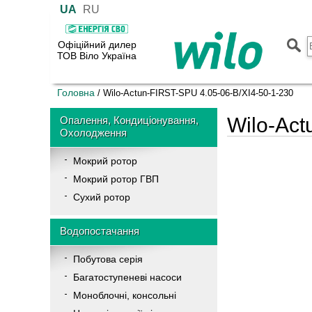
UA
RU
Офіційний дилер
ТОВ Віло Україна
Головна
/
Wilo-Actun-FIRST-SPU 4.05-06-B/XI4-50-1-230
Wilo-Act
Опалення, Кондиціонування,
Охолодження
Мокрий ротор
Мокрий ротор ГВП
Сухий ротор
Водопостачання
Побутова серія
Багатоступеневі насоси
Моноблочні, консольні