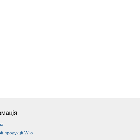
рмація
на
рії продукції Wilo