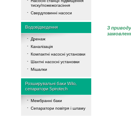
Насосні станції підвищення
тиску/пожежогасіння
Свердловинні насоси
Водовідведення
З приводу
замовлен
Дренаж
Каналізація
Компактні насосні установки
Шахтні насосні установки
Мішалки
Розширувальні баки Wilo,
сепаратори Spirotech
Мембранні баки
Cепаратори повітря і шламу