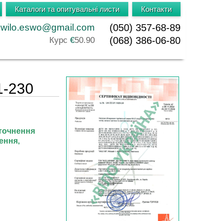
Каталоги та опитувальні листи
Контакти
wilo.eswo@gmail.com
(050) 357-68-89
(068) 386-06-80
Курс
€
50.90
1-230
точнення
ення,