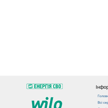
Інфо
Голов
Всі се