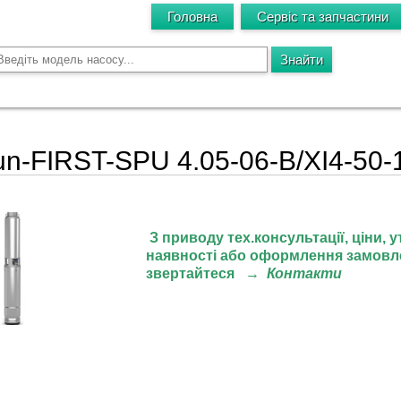
Головна
Сервіс та запчастини
un-FIRST-SPU 4.05-06-B/XI4-50-
З приводу тех.консультації, ціни,
у
наявності або оформлення замовл
звертайтеся
→
Контакти