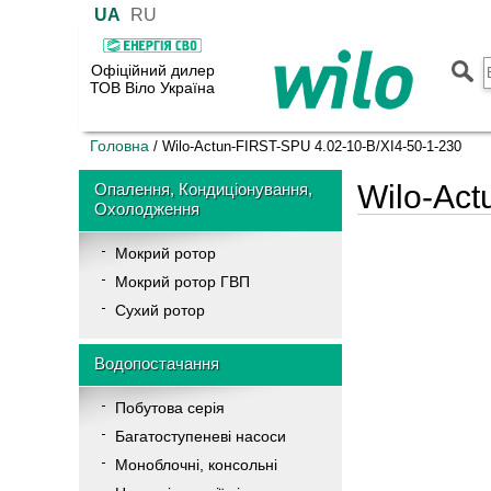
UA
RU
Офіційний дилер
ТОВ Віло Україна
Головна
/
Wilo-Actun-FIRST-SPU 4.02-10-B/XI4-50-1-230
Wilo-Act
Опалення, Кондиціонування,
Охолодження
Мокрий ротор
Мокрий ротор ГВП
Сухий ротор
Водопостачання
Побутова серія
Багатоступеневі насоси
Моноблочні, консольні