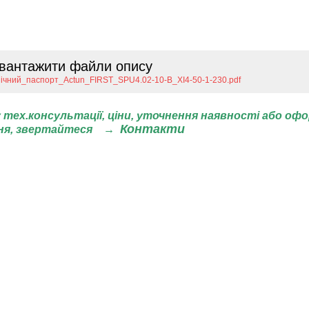
вантажити файли опису
нічний_паспорт_Actun_FIRST_SPU4.02-10-B_XI4-50-1-230.pdf
 тех.консультації, ціни,
уточнення наявності або оф
Контакти
ня, звертайтеся
→