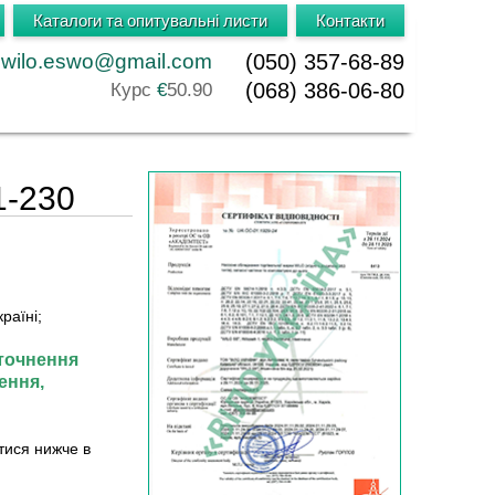
Каталоги та опитувальні листи
Контакти
wilo.eswo@gmail.com
(050) 357-68-89
(068) 386-06-80
Курс
€
50.90
1-230
раїні;
точнення
ення,
тися нижче в