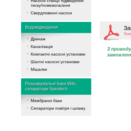
Насосні станції підвищення
тиску/пожежогасіння
Свердловинні насоси
Водовідведення
За
Тех
Дренаж
Каналізація
З приводу
Компактні насосні установки
замовлен
Шахтні насосні установки
Мішалки
Розширувальні баки Wilo,
сепаратори Spirotech
Мембранні баки
Cепаратори повітря і шламу