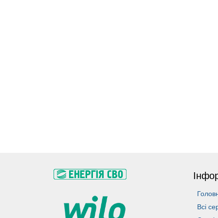
Інфо
Голов
Всі се