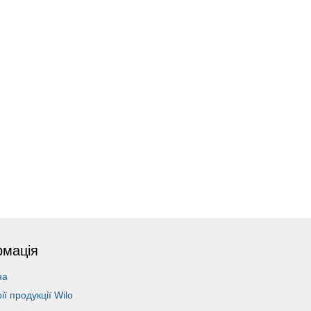
рмація
на
рії продукції Wilo