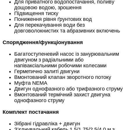
Для приватного водопостачання, поливу
дощовою водою, зрошення
Підвищення тиску
Пониження рівня ґрунтових вод
Для перекачування води без
довговолокнистих та абразивних включень
Спорядження/функціонування
Багатоступеневий насос із занурювальним
двигуном з радіальними або
напіваксіальними робочими колесами
Герметично залиті двигуни
Вмонтований клапан зворотного потоку
Муфта NEMA
Двигун однофазного або трифазного струму
Вмонтований термічний захист двигуна
однофазного струму
Комплект постачання
Зібрані гідравліка + двигун
З’єднувальний кабель 1,5/1,75/2,5/4,0 м з