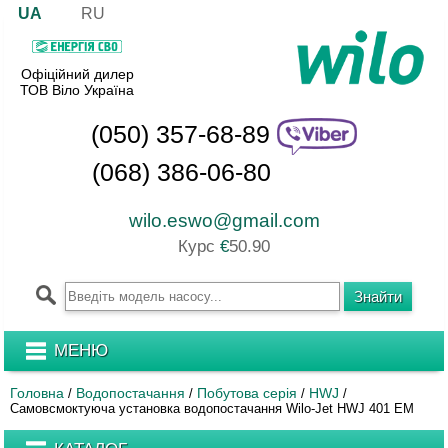
UA
RU
Офіційний дилер
ТОВ Віло Україна
(050) 357-68-89
(068) 386-06-80
wilo.eswo@gmail.com
Курс
€
50.90
МЕНЮ
Головна
Водопостачання
Побутова серія
HWJ
/
/
/
/
Самовсмоктуюча установка водопостачання Wilo-Jet HWJ 401 EM