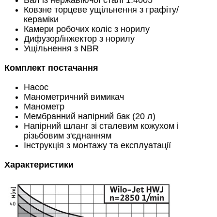
Вал із нержавіючої сталі 1.4005
Ковзне торцеве ущільнення з графіту/
кераміки
Камери робочих коліс з норилу
Дифузор/інжектор з норилу
Ущільнення з NBR
Комплект постачання
Насос
Манометричний вимикач
Манометр
Мембранний напірний бак (20 л)
Напірний шланг зі сталевим кожухом і
різьбовим з'єднанням
Інструкція з монтажу та експлуатації
Характеристики