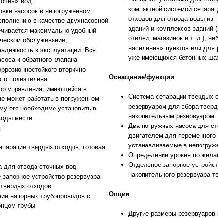
точных вод.
компактной системой сепарац
овке насосов в непогруженном
отходов для отвода воды из
исполнению в качестве двухнасосной
зданий и комплексов зданий 
ечивается максимально удобный
отелей, магазинов и т. д.), н
ическом обслуживании,
населенных пунктов или для 
 надежность в эксплуатации. Вся
уже имеющихся бетонных шах
асоса и обратного клапана
оррозионностойкого вторично
Оснащение/функции
го полиэтилена.
р управления, имеющийся в
Система сепарации твердых о
 не может работать в погруженном
резервуаром для сбора тверд
ому его необходимо установить в
накопительным резервуаром
оды месте.
Два погружных насоса для ст
и
двигателем для переменного
устанавливаемые в непогруж
епарации твердых отходов, готовая
Определение уровня по жела
Отдельное запорное устройс
а для отвода сточных вод
накопительного резервуара т
 запорное устройство резервуара
 твердых отходов
Опции
ие напорных трубопроводов с
онцом трубы
Другие размеры резервуаров 