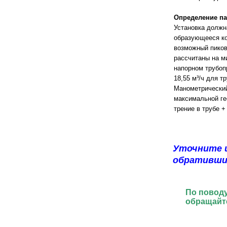
Определение п
Установка должн
образующееся ко
возможный пиков
рассчитаны на м
напорном трубоп
18,55 м³/ч для т
Манометрический
максимальной ге
трение в трубе +
Уточните 
обративши
По поводу
обращайт