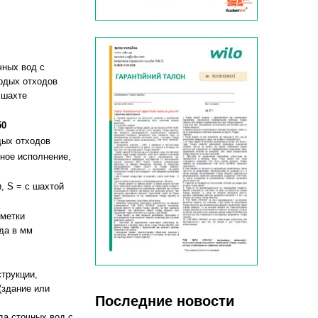
чных вод с
рдых отходов
 шахте
50
дых отходов
ное исполнение,
, S = с шахтой
тметки
да в мм
струкции,
(здание или
Последние новости
да сточных вод с