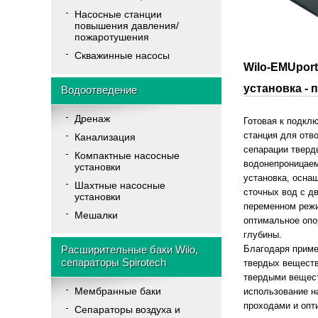
Насосные станции
повышения давления/
пожаротушения
Скважинные насосы
Wilo-EMU
установка - 
Водоотведение
Дренаж
Готовая к подкл
станция для отв
Канализация
сепарации тверды
Компактные насосные
водонепроницаем
установки
установка, осна
Шахтные насосные
сточных вод с д
установки
переменном режи
Мешалки
оптимальное опо
глубины.
Расширительные баки Wilo,
Благодаря приме
сепараторы Spirotech
твердых веществ
твердыми вещест
Мембранные баки
использование н
проходами и оп
Cепараторы воздуха и