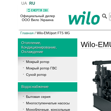
UA
RU
Официальный дилер
ООО Вило Украина
Главная
/
Wilo-EMUport FTS MG
Wilo-EM
Отопление,
Кондиционирование,
Охлаждение
Мокрый ротор
Мокрый ротор ГВС
Сухой ротор
Водоснабжение
Бытовая серия
Многоступенчатые насосы
Моноблочные, консольные