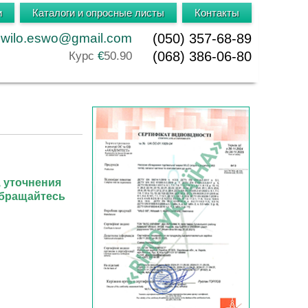
и
Каталоги и опросные листы
Контакты
wilo.eswo@gmail.com
(050) 357-68-89
(068) 386-06-80
Курс
€
50.90
, уточнения
обращайтесь