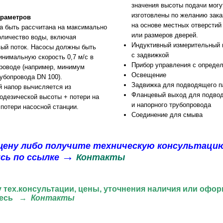
значения высоты подачи могу
изготовлены по желанию зака
араметров
на основе местных отверстий
а быть рассчитана на максимально
или размеров дверей.
личество воды, включая
Индуктивный измерительный 
ый поток. Насосы должны быть
с задвижкой
инимальную скорость 0,7 м/с в
Прибор управления с опреде
роводе (например, минимум
Освещение
рубопровода DN 100).
Задвижка для подводящего п
 напор вычисляется из
Фланцевый выход для подвод
одезической высоты + потери на
и напорного трубопровода
 потери насосной станции.
Соединение для смыва
цену
либо получите техническую консультаци
→
сь по ссылке
Контакты
 тех.консультации, цены, уточнения наличия или офор
есь
→
Контакты