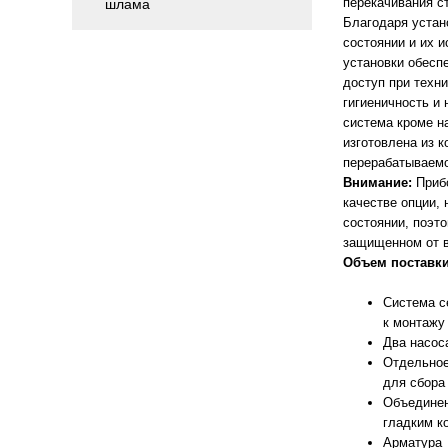
перекачивания с
шлама
Благодаря устан
состоянии и их 
установки обесп
доступ при техн
гигиеничность и
система кроме н
изготовлена из к
перерабатываемо
Внимание:
Прибо
качестве опции,
состоянии, поэт
защищенном от в
Объем поставк
Система с
к монтажу
Два насос
Отдельное
для сбора
Объединен
гладким к
Арматура