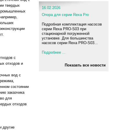
ии твердых
16.02.2026
 промышленных
Опора для серии Rexa Pro
(например,
ебольших
Подробная комплектация насосов
реконструкции
серии Rexa PRO-S03 при
стационарной погруженной
т.
установке. Для большинства
насосов серии Rexa PRO-S03...
Подробнее ...
тходов с
ых отходов и
Показать все новости
очных вод с
 режима,
енном состоянии
нию заказчика
тво для
вердых отходов
и другие