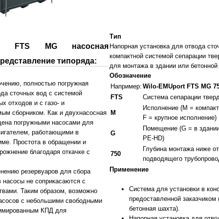
Тип
port FTS MG насосная
Напорная установка для отвода сто
компактной системой сепарации тве
представление типоряда:
для монтажа в здании или бетонной
Обозначение
ючению, полностью погружная
Например:
Wilo-EMUport FTS MG 7
ода сточных вод с системой
FTS
Система сепарации твер
х отходов и с газо- и
Исполнение (M = компакт
ым сборником. Как и двухнасосная
M
F = крупное исполнение)
щена погружными насосами для
Помещение (G = в здании
вигателем, работающими в
G
PE-HD)
ме. Простота в обращении и
Глубина монтажа ниже о
рожнение благодаря откачке с
750
подводящего трубопрово
Применение
нению резервуаров для сбора
 насосы не соприкасаются с
Система для установки в кон
вами. Таким образом, возможно
предоставленной заказчиком 
асосов с небольшими свободными
бетонная шахта).
тимированным КПД для
Напорная установка для отво