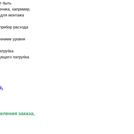
т быть
зчика, например,
 для монтажа
прибор расхода
лением уровня
атрубка
ящего патрубка
ю
,
мления заказа,