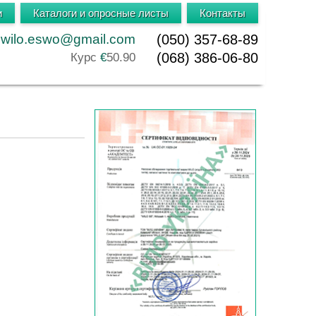
и
Каталоги и опросные листы
Контакты
wilo.eswo@gmail.com
(050) 357-68-89
(068) 386-06-80
Курс
€
50.90