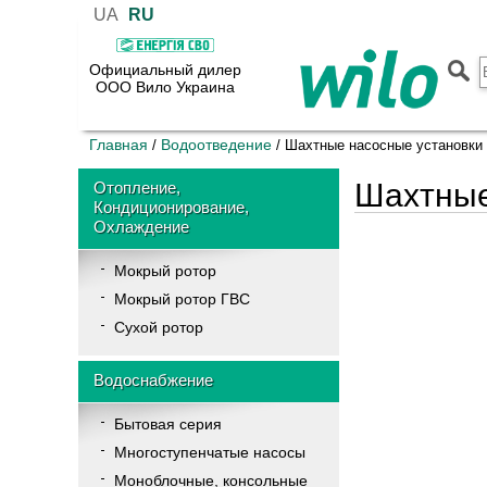
UA
RU
Официальный дилер
ООО Вило Украина
Главная
Водоотведение
/
/
Шахтные насосные установки
Шахтные
Отопление,
Кондиционирование,
Охлаждение
Мокрый ротор
Мокрый ротор ГВС
Сухой ротор
Водоснабжение
Бытовая серия
Многоступенчатые насосы
Моноблочные, консольные