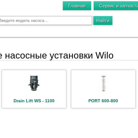
Главная
Сервис и запчаст
 насосные установки Wilo
Drain Lift WS - 1100
PORT 600-800