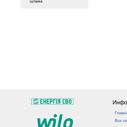
шлама
Инфо
Главн
Все се