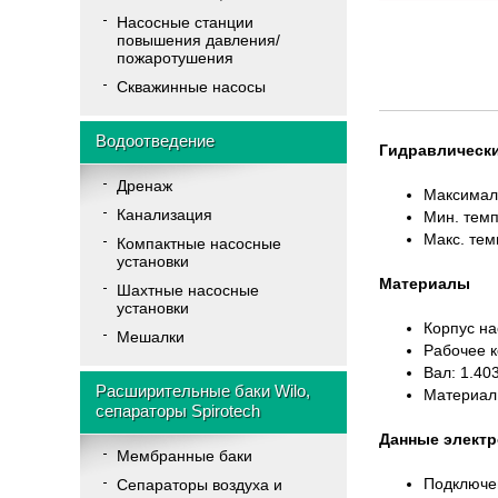
Насосные станции
повышения давления/
пожаротушения
Скважинные насосы
Водоотведение
Гидравлически
Дренаж
Максимал
Канализация
Мин. тем
Макс. тем
Компактные насосные
установки
Материалы
Шахтные насосные
установки
Корпус на
Мешалки
Рабочее 
Вал: 1.40
Расширительные баки Wilo,
Материал 
сепараторы Spirotech
Данные электр
Мембранные баки
Подключен
Cепараторы воздуха и