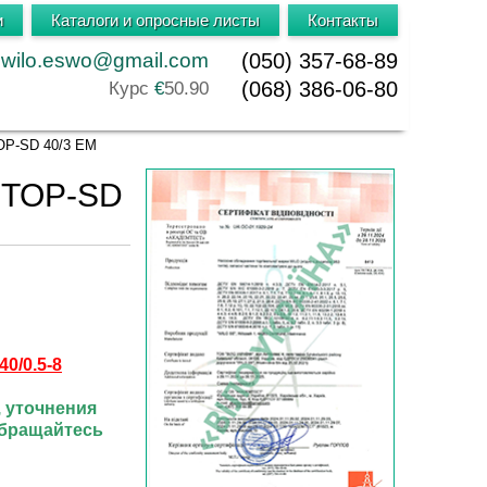
и
Каталоги и опросные листы
Контакты
wilo.eswo@gmail.com
(050) 357-68-89
(068) 386-06-80
Курс
€
50.90
OP-SD 40/3 EM
-TOP-SD
40/0.5-8
, уточнения
обращайтесь