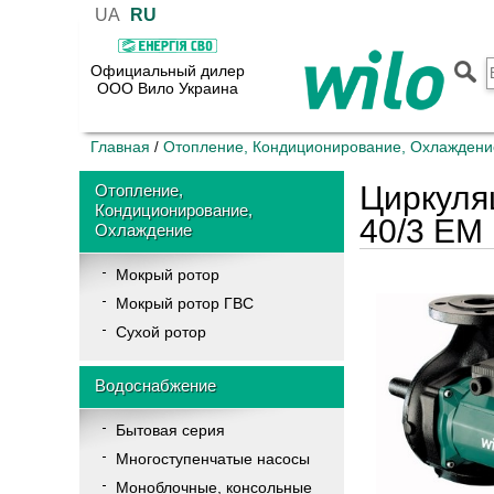
UA
RU
Официальный дилер
ООО Вило Украина
Главная
Отопление, Кондиционирование, Охлаждени
/
Циркуля
Отопление,
Кондиционирование,
40/3 EM
Охлаждение
Мокрый ротор
Мокрый ротор ГВС
Сухой ротор
Водоснабжение
Бытовая серия
Многоступенчатые насосы
Моноблочные, консольные