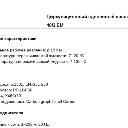
Циркуляционный сдвоенный насос
40/3
EM
е характеристики
ьное рабочее давление:
p
10 bar
пература перекачиваемой жидкости:
T
-20 °C
пература перекачиваемой жидкости:
T
130 °C
соса: 5.1301, EN-GJL-250
колесо: PP-LGF50
34, X46Cr13
подшипника: Carbon graphite, all Carbon
одвигателя
ие к сети: 1~230 V, 50 Hz