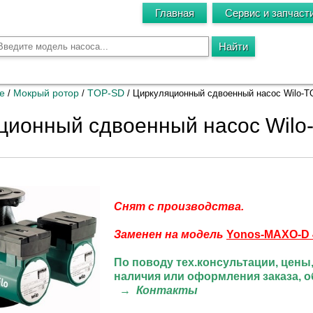
Главная
Сервис и запчаст
е
Мокрый ротор
TOP-SD
/
/
/
Циркуляционный сдвоенный насос Wilo-T
ционный сдвоенный насос Wilo
Снят с производства.
Заменен на модель
Yonos-MAXO
-D 
По поводу тех.консультации
, цены
наличия или оформления заказа, 
→
Контакты