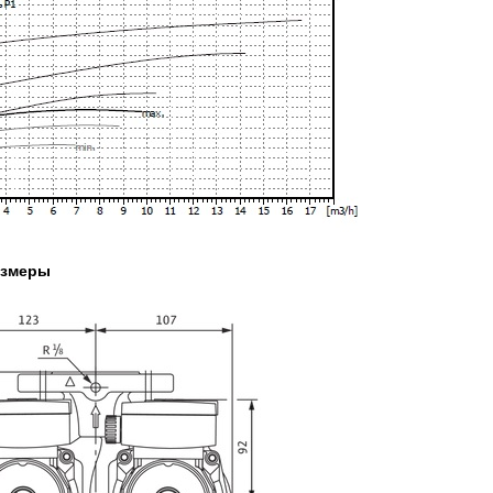
азмеры