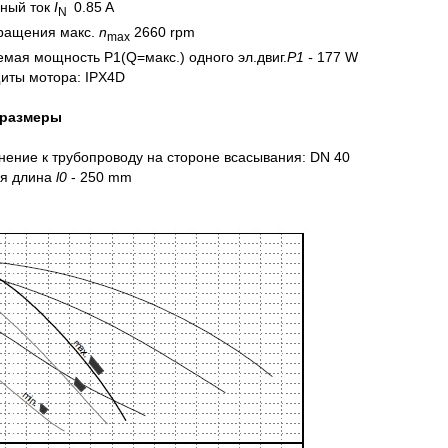
ный ток
I
0.85 A
N
вращения макс.
n
2660 rpm
max
мая мощность P1(Q=макс.) одного эл.двиг.
P1 -
177 W
иты мотора: IPX4D
 размеры
ение к трубопроводу на стороне всасывания: DN 40
я длина
l0
- 250 mm