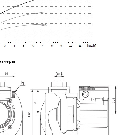
азмеры