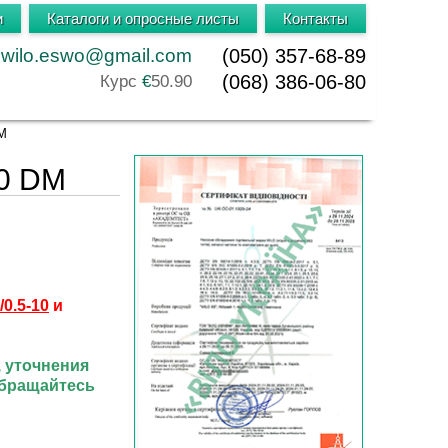
и
Каталоги и опросные листы
Контакты
wilo.eswo@gmail.com
(050) 357-68-89
(068) 386-06-80
Курс
€
50.90
DM
10 DM
0.5-
10
и
, уточнения
обращайтесь