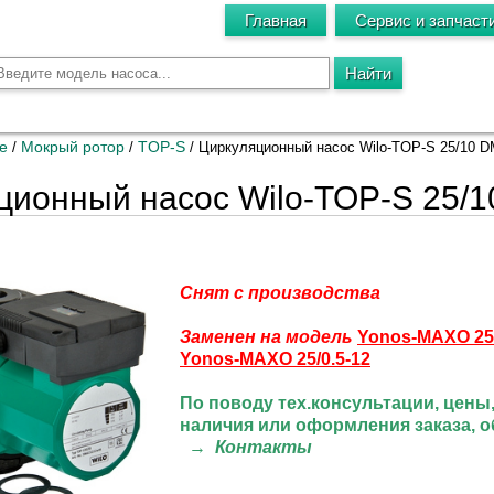
Главная
Сервис и запчаст
е
Мокрый ротор
TOP-S
/
/
/
Циркуляционный насос Wilo-TOP-S 25/10 
ционный насос Wilo-TOP-S 25/
Снят с производства
Заменен на модель
Yonos-MAXO 25/
Yonos-MAXO 25/0.5-
12
По поводу тех.консультации
, цены
наличия или оформления заказа, 
→
Контакты