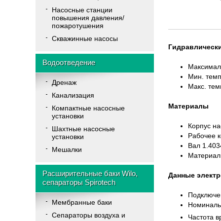
Насосные станции
повышения давления/
пожаротушения
Скважинные насосы
Гидравлически
Водоотведение
Максимал
Мин. тем
Дренаж
Макс. те
Канализация
Материалы
Компактные насосные
установки
Корпус на
Шахтные насосные
Рабочее 
установки
Вал 1.403
Мешалки
Материал 
Расширительные баки Wilo,
Данные электр
сепараторы Spirotech
Подключен
Мембранные баки
Номиналь
Cепараторы воздуха и
Частота 