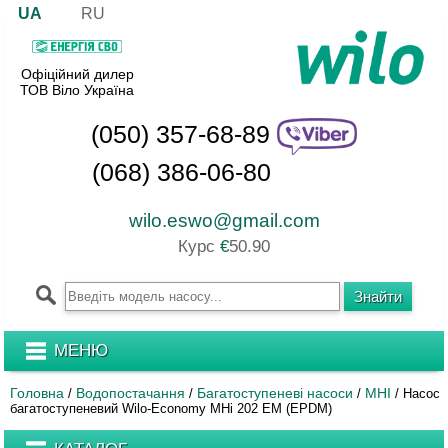
UA
RU
Офіційний дилер
ТОВ Віло Україна
(050) 357-68-89
(068) 386-06-80
wilo.eswo@gmail.com
Курс
€
50.90
МЕНЮ
Головна
Водопостачання
Багатоступеневі насоси
MHI
/
/
/
/
Насос
багатоступеневий Wilo-Economy MHi 202 EM (EPDM)