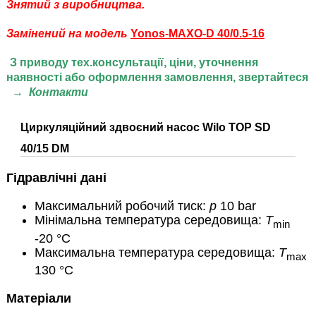
Знятий з виробництва
.
Замінений на модель
Yonos-MAXO
-D 40/0.5-16
З приводу тех.консультації, ціни,
уточнення
наявності або оформлення замовлення, звертайтеся
→
Контакти
Циркуляційний здвоєний
насос Wilo TOP SD
40/15
DM
Гідравлічні дані
Максимальний робочий тиск:
p
10 bar
Мінімальна температура середовища:
T
min
-20 °C
Максимальна температура середовища:
T
max
130 °C
Матеріали