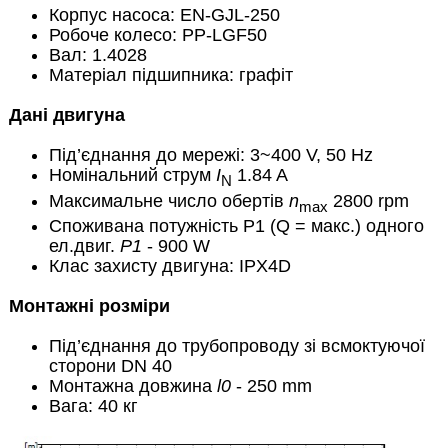
Корпус насоса: EN-GJL-250
Робоче колесо: PP-LGF50
Вал: 1.4028
Матеріал підшипника: графіт
Дані двигуна
Під’єднання до мережі: 3~400 V, 50 Hz
Номінальний струм
I
1.84 A
N
Максимальне число обертів
n
2800 rpm
max
Споживана потужність P1 (Q = макс.) одного
ел.двиг.
P1
- 900 W
Клас захисту двигуна: IPX4D
Монтажні розміри
Під’єднання до трубопроводу зі всмоктуючої
сторони DN 40
Монтажна довжина
l0
- 250 mm
Вага: 40 кг