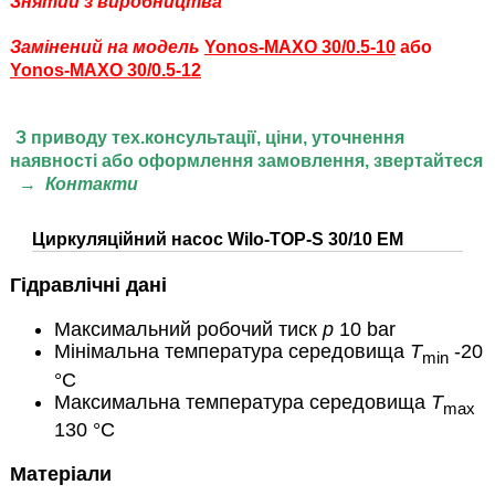
Знятий з виробництва
Замінений на модель
Y
onos-MAXO 30/0.5-10
або
Y
onos-MAXO 30/0.5-1
2
З приводу тех.консультації, ціни,
уточнення
наявності або оформлення замовлення, звертайтеся
→
Контакти
Циркуляційний насос Wilo-TOP-S 30/10 EM
Гідравлічні дані
Максимальний робочий тиск
p
10 bar
Мінімальна температура середовища
T
-20
min
°C
Максимальна температура середовища
T
max
130 °C
Матеріали