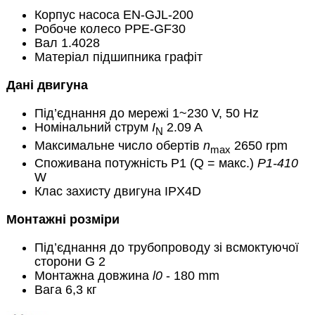
Корпус насоса EN-GJL-200
Робоче колесо PPE-GF30
Вал 1.4028
Матеріал підшипника графіт
Дані двигуна
Під’єднання до мережі 1~230 V, 50 Hz
Номінальний струм
I
2.09 A
N
Максимальне число обертів
n
2650 rpm
max
Споживана потужність P1 (Q = макс.)
P1-410
W
Клас захисту двигуна IPX4D
Монтажні розміри
Під’єднання до трубопроводу зі всмоктуючої
сторони G 2
Монтажна довжина
l0
- 180 mm
Вага 6,3 кг