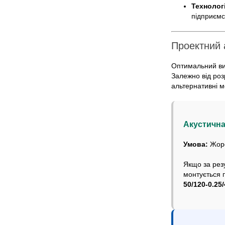
Технологіч
підприємс
Проектний а
Оптимальний ви
Залежно від роз
альтернативні м
Акустична 
Умова:
Жорс
Якщо за резу
монтується 
50/120-0.25/