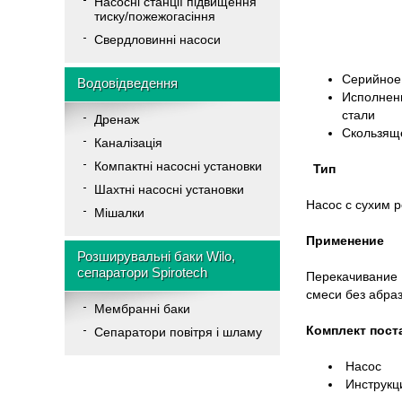
Насосні станції підвищення
тиску/пожежогасіння
Свердловинні насоси
Серийное
Водовідведення
Исполнен
стали
Дренаж
Скользящ
Каналізація
Компактні насосні установки
Тип
Шахтні насосні установки
Насос с сухим 
Мішалки
Применение
Розширувальні баки Wilo,
сепаратори Spirotech
Перекачивание 
смеси без абра
Мембранні баки
Комплект пост
Cепаратори повітря і шламу
Насос
Инструкци