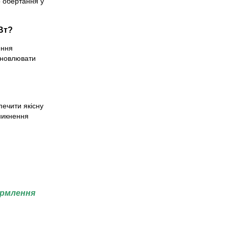
 обертання у
Вт?
ення
ановлювати
печити якісну
уникнення
ормлення