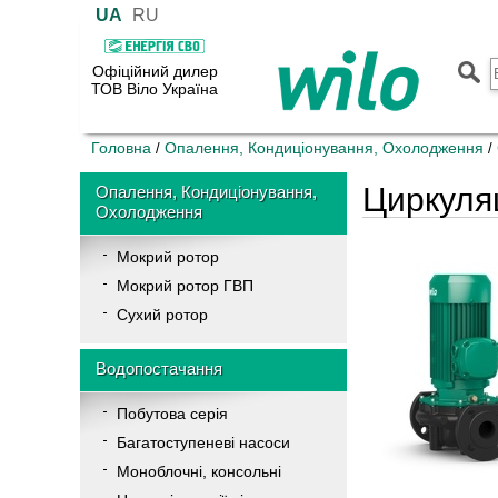
UA
RU
Офіційний дилер
ТОВ Віло Україна
Головна
Опалення, Кондиціонування, Охолодження
/
/
Циркуляц
Опалення, Кондиціонування,
Охолодження
Мокрий ротор
Мокрий ротор ГВП
Сухий ротор
Водопостачання
Побутова серія
Багатоступеневі насоси
Моноблочні, консольні