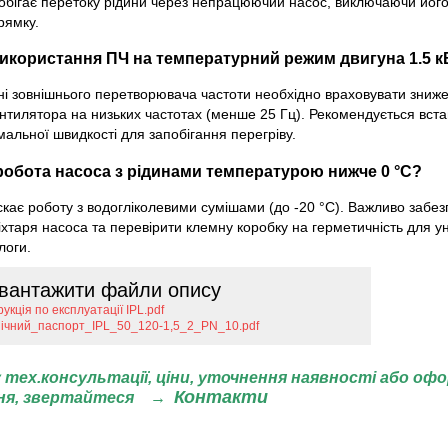
обігає перетоку рідини через непрацюючий насос, виключаючи його
рямку.
икористання ПЧ на температурний режим двигуна 1.5 к
ні зовнішнього перетворювача частоти необхідно враховувати зниж
нтилятора на низьких частотах (менше 25 Гц). Рекомендується вст
альної швидкості для запобігання перегріву.
обота насоса з рідинами температурою нижче 0 °C?
скає роботу з водогліколевими сумішами (до -20 °C). Важливо забез
іхтаря насоса та перевірити клемну коробку на герметичність для 
логи.
вантажити файли опису
рукція по експлуатації IPL.pdf
нічний_паспорт_IPL_50_120-1,5_2_PN_10.pdf
 тех.консультації, ціни,
уточнення наявності або оф
Контакти
ня, звертайтеся
→