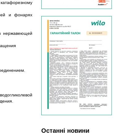
катафорезному
елей и фонарях
из нержавеющей
ращения
оединением.
водогликолевой
дения.
Останні новини