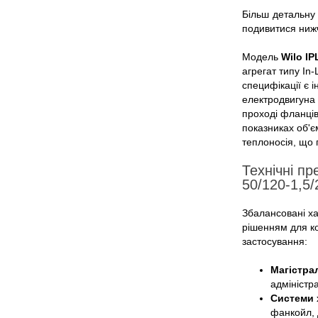
Більш детальну 
подивитися нижч
Модель
Wilo IP
агрегат типу In
специфікації є 
електродвигуна 
проході фланців
показниках об'є
теплоносія, що 
Технічні пр
50/120-1,5/
Збалансовані ха
рішенням для ко
застосування:
Магістра
адміністр
Системи 
фанкойл, 