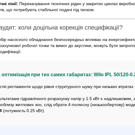
ні лінії:
Перекачування технічних рідин у закритих циклах виробн
тв, що потребують стабільної подачі під тиском.
удит: коли доцільна корекція специфікації?
бір насосного обладнання безпосередньо впливає на енергоефекти
рахункової робочої точки та вимог до акустики, можуть бути запроп
одифікації:
оптимізація при тих самих габаритах: Wilo IPL 50/120-0.
ткі регламенти щодо рівня структурного шуму при низьких втратах 
льтатами гідравлічного розрахунку напір у 1.5 кВт є надлишковим, 
поблизу житлових зон, слід обрати 4-полюсну (низькообертову) мо
4
(потужність 0.25 кВт).