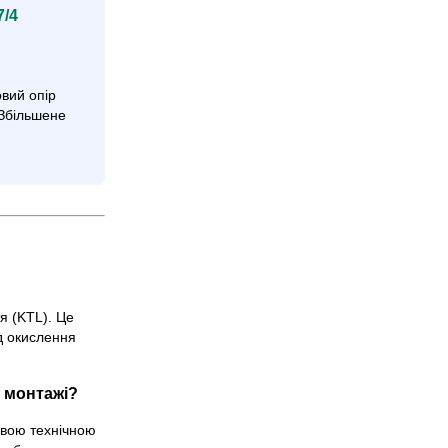
7/4
овий опір
 Збільшене
я (KTL). Це
д окислення
 монтажі?
овою технічною