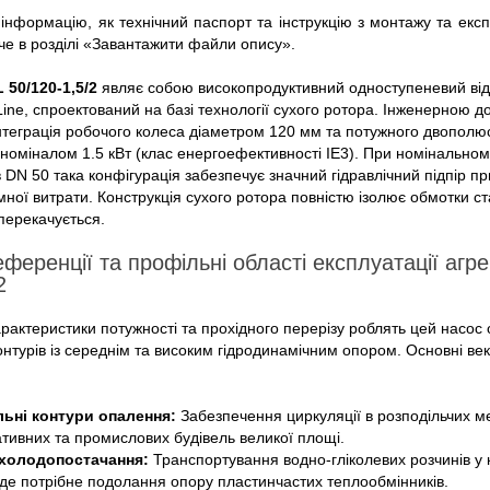
інформацію, як технічний паспорт та інструкцію з монтажу та екс
е в розділі «Завантажити файли опису».
L 50/120-1,5/2
являє собою високопродуктивний одноступеневий ві
-Line, спроектований на базі технології сухого ротора. Інженерною 
інтеграція робочого колеса діаметром 120 мм та потужного двополю
номіналом 1.5 кВт (клас енергоефективності IE3). При номінально
 DN 50 така конфігурація забезпечує значний гідравлічний підпір пр
мної витрати. Конструкція сухого ротора повністю ізолює обмотки ст
перекачується.
еференції та профільні області експлуатації агре
2
рактеристики потужності та прохідного перерізу роблять цей насо
нтурів із середнім та високим гідродинамічним опором. Основні ве
льні контури опалення:
Забезпечення циркуляції в розподільчих 
ативних та промислових будівель великої площі.
холодопостачання:
Транспортування водно-гліколевих розчинів у 
де потрібне подолання опору пластинчастих теплообмінників.