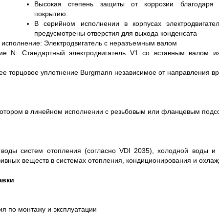
Высокая степень защиты от коррозии благодаря 
покрытию.
В серийном исполнении в корпусах электродвигат
предусмотрены отверстия для выхода конденсата
 исполнение: Электродвигатель с неразъемным валом
ие N: Стандартный электродвигатель V1 со вставным валом 
ее торцовое уплотнение Burgmann независимое от направления в
ротором в линейном исполнении с резьбовым или фланцевым подс
воды систем отопления (согласно VDI 2035), холодной воды и 
зивных веществ в системах отопления, кондиционирования и охлаж
авки
я по монтажу и эксплуатации