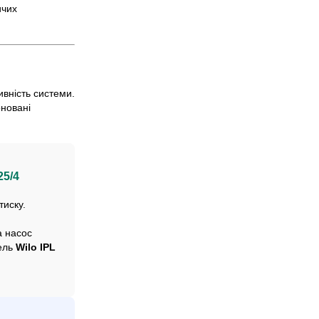
ичих
вність системи.
оновані
25/4
тиску.
а насос
дель
Wilo IPL