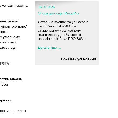
плуатації можна
16.02.2026
Опора для серії Rexa Pro
дцентровий
Детальна комплектація насосів
домінантою даної
серії Rexa PRO-S03 при
стаціонарному зануреному
сного
втановленні.Для більшості
му умовному
насосів серії Rexa PRO-S03...
и високих
атора від
Детальніше ...
Показати усі новини
гату
с оптимальним
ктори
мережах
контурах чилер-