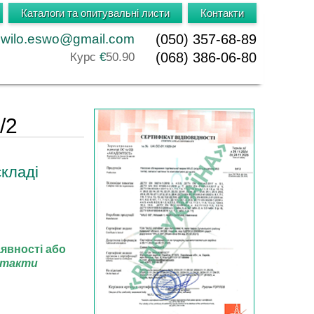
Каталоги та опитувальні листи
Контакти
wilo.eswo@gmail.com
(050) 357-68-89
(068) 386-06-80
Курс
€
50.90
/2
складі
явності або
нтакти