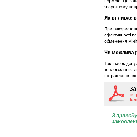
нормою. Це зап
зворотному нап
Як впливає в
При використан
ефективності ве
обмеження мінім
Чи можлива р
Так, насос допу
теплоізоляцію л
потрапляння во
За
Інст
Тех
З приводу
замовлен