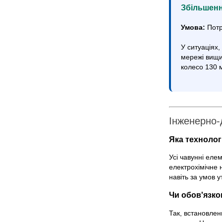
Збільшенн
Умова:
Потр
У ситуаціях
мережі вищи
колесо 130 м
Інженерно-
Яка технологі
Усі чавунні еле
електрохімічне 
навіть за умов 
Чи обов'язко
Так, встановлен