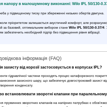
я напору в малошумному виконанні: Wilo IPL 50/130-0.3
еба у підвищеному тиску при збереженні низьких обертів двигуна.
, коли пріоритетом залишається акустичний комфорт, але розрахунк
й за базовий, оптимальним вибором стане
Wilo IPL 50/130-0.37/4
.
м забезпечить необхідний підпір без підвищення рівня вібрації.
довідкова інформація (FAQ)
я захисту від корозії застосовується в корпусах IPL?
менти гідравлічної частини проходять процес катафорезного покритт
нанесення захисного шару, що забезпечує довгостроковий захист ві
утворення конденсату.
во встановлювати зворотні клапани при паралельному
ня пружинних зворотних клапанів на напірних патрубках є обов'язк