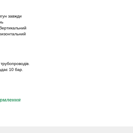
гун завжди
нь
 Вертикальний
оризонтальний
 трубопроводів.
дає 10 бар.
ормлення