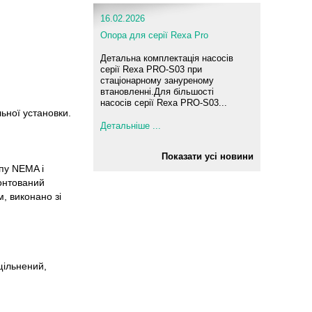
16.02.2026
Опора для серії Rexa Pro
Детальна комплектація насосів
серії Rexa PRO-S03 при
стаціонарному зануреному
втановленні.Для більшості
насосів серії Rexa PRO-S03...
ьної установки.
Детальніше ...
Показати усі новини
пу NEMA і
онтований
м, виконано зі
щільнений,
,