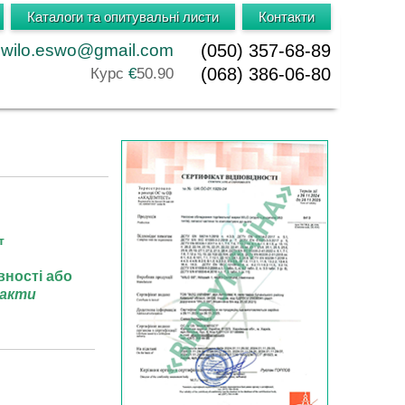
Каталоги та опитувальні листи
Контакти
wilo.eswo@gmail.com
(050) 357-68-89
(068) 386-06-80
Курс
€
50.90
т
вності або
акти