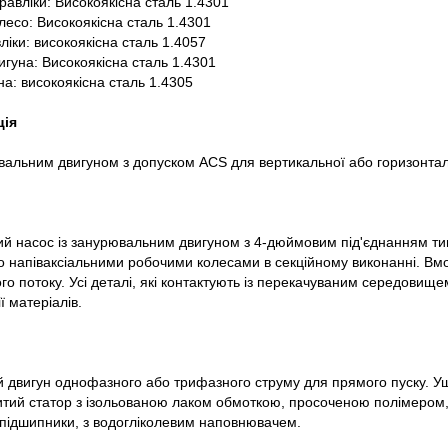
дравліки: Високоякісна сталь 1.4301
лесо: Високоякісна сталь 1.4301
ліки: високоякісна сталь 1.4057
игуна: Високоякісна сталь 1.4301
на: високоякісна сталь 1.4305
ція
вальним двигуном з допуском ACS для вертикальної або горизонтал
ий насос із занурювальним двигуном з 4-дюймовим під'єднанням ти
о напіваксіальними робочими колесами в секційному виконанні. Вм
го потоку. Усі деталі, які контактують із перекачуваним середовище
ії матеріалів.
й двигун однофазного або трифазного струму для прямого пуску. У
итий статор з ізольованою лаком обмоткою, просоченою полімером
підшипники, з водогліколевим наповнювачем.