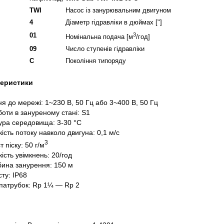
TWI
Насос із занурювальним двигуном
4
Діаметр гідравліки в дюймах ["]
01
3
Номінальна подача [м
/год]
09
Число ступенів гідравліки
C
Покоління типоряду
теристики
ня до мережі: 1~230 В, 50 Гц або 3~400 В, 50 Гц
оти в зануреному стані: S1
ра середовища: 3-30 °C
ість потоку навколо двигуна: 0,1 м/с
3
т піску: 50 г/м
кість увімкнень: 20/год
бина занурення: 150 м
сту: IP68
патрубок: Rp 1¼ — Rp 2