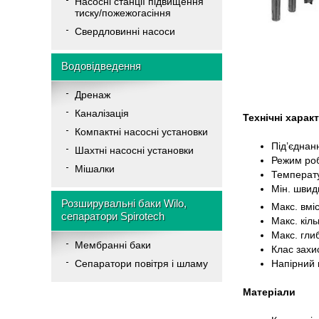
Насосні станції підвищення
тиску/пожежогасіння
Свердловинні насоси
Водовідведення
Дренаж
Каналізація
Технічні харак
Компактні насосні установки
Під’єднан
Шахтні насосні установки
Режим роб
Мішалки
Температу
Мін. швидк
Розширувальні баки Wilo,
Макс. вміс
сепаратори Spirotech
Макс. кіль
Макс. гли
Мембранні баки
Клас захи
Напірний 
Cепаратори повітря і шламу
Матеріали