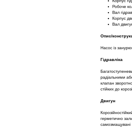
Корпус гі
Робоче ко
Вал гідрав
Корпус дв
Вал двигу
Опис/конструк
Насос із занурю
Гідравліка
Багатоступенев
радіальними аб
клапан зворотно
стійких до короз
Двигун
Корозійностійки
герметично зал
самозмащувані 