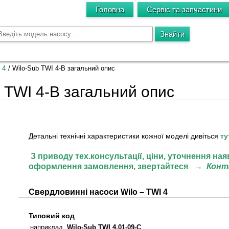
Головна
Сервіс та запчастини
 4
/
Wilo-Sub TWI 4-B загальний опис
 TWI 4-B загальний опис
Детальні технічні характеристики кожної моделі дивіться
ту
З приводу тех.консультації, ціни,
уточнення ная
оформлення замовлення, звертайтеся
→
Конт
Свердловинні насоси Wilo – TWI 4
Типовий код
наприклад,
Wilo-Sub TWI 4.01-09-C