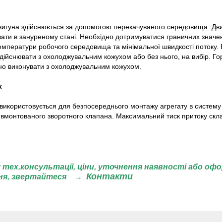
игуна здійснюється за допомогою перекачуваного середовища. Дви
ати в зануреному стані. Необхідно дотримуватися граничних значе
емператури робочого середовища та мінімальної швидкості потоку.
ійснювати з охолоджувальним кожухом або без нього, на вибір. Г
но виконувати з охолоджувальним кожухом.
х
використовується для безпосереднього монтажу агрегату в систему
вмонтованого зворотного клапана. Максимальний тиск притоку скла
 тех.консультації, ціни,
уточнення наявності або оф
Контакти
ня, звертайтеся
→