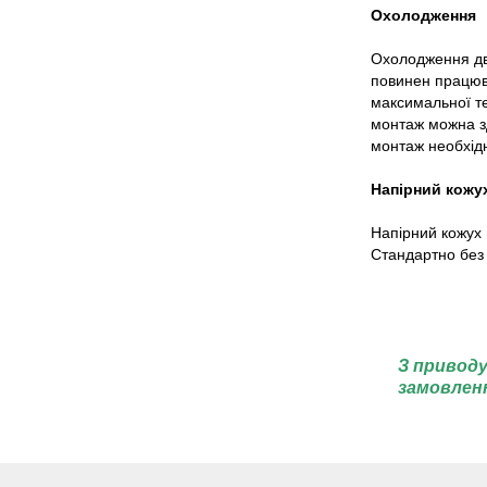
Охолодження
Охолодження дв
повинен працюв
максимальної т
монтаж можна зд
монтаж необхід
Напірний кожу
Напірний кожух 
Стандартно без 
З приводу
замовлен