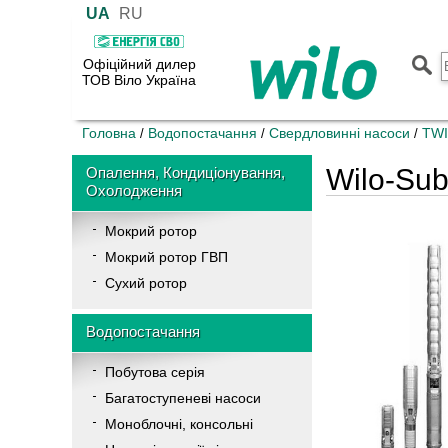
UA
RU
Офіційний дилер
ТОВ Віло Україна
Головна
Водопостачання
Свердловинні насоси
TWI
/
/
/
Wilo-Sub
Опалення, Кондиціонування,
Охолодження
Мокрий ротор
Мокрий ротор ГВП
Сухий ротор
Водопостачання
Побутова серія
Багатоступеневі насоси
Моноблочні, консольні