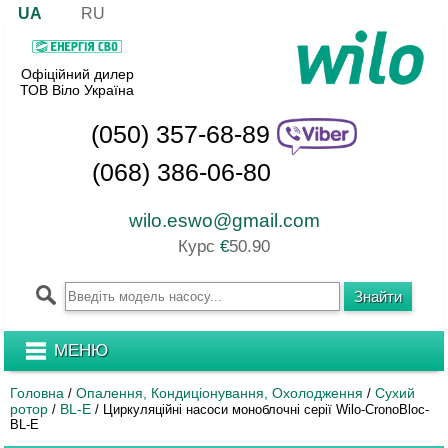
UA
RU
Офіційний дилер
ТОВ Віло Україна
(050) 357-68-89
(068) 386-06-80
wilo.eswo@gmail.com
Курс
€
50.90
МЕНЮ
Головна
Опалення, Кондиціонування, Охолодження
Сухий
/
/
ротор
BL-E
/
/
Циркуляційні насоси моноблочні серії Wilo-CronoBloc-
BL-E