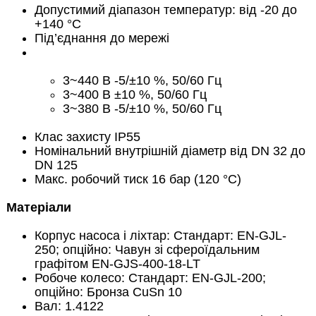
Допустимий діапазон температур: від -20 до
+140 °C
Під’єднання до мережі
3~440 В -5/±10 %, 50/60 Гц
3~400 В ±10 %, 50/60 Гц
3~380 В -5/±10 %, 50/60 Гц
Клас захисту IP55
Номінальний внутрішній діаметр від DN 32 до
DN 125
Макс. робочий тиск 16 бар (120 °C)
Матеріали
Корпус насоса і ліхтар: Стандарт: EN-GJL-
250; опційно: Чавун зі сфероїдальним
графітом EN-GJS-400-18-LT
Робоче колесо: Стандарт: EN-GJL-200;
опційно: Бронза CuSn 10
Вал: 1.4122