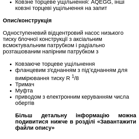
Ковзне торцеве ущільнення: AQEGG, інші
ковзні торцеві ущільнення на запит
Опис/конструкція
Одноступеневий відцентровий насос низького
тиску блочної конструкції з аксіальним
всмоктувальним патрубком і радіально
розташованим напірним патрубком з
Ковзаюче торцеве ущільнення
фланцевим з'єднанням з під’єднанням для
1
вимірювання тиску R
/8
Тримач
Муфта
приводом з електронним керуванням числа
обертів
Більш детальну інформацію можна
подивитися нижче в розділі «Завантажити
файли опису»